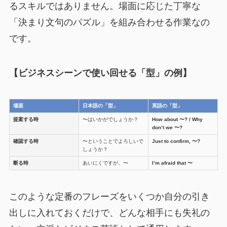
るスキルではありません。場面に応じた丁寧な
「決まり文句のパズル」を組み合わせる作業なの
です。
【ビジネスシーンで使い回せる「型」の例】
場面
日本語の「型」
英語の「型」
提案する時
〜はいかがでしょうか？
How about 〜? / Why
don’t we 〜?
確認する時
〜ということでよろしいで
Just to confirm, 〜?
しょうか？
断る時
あいにくですが、〜
I’m afraid that 〜
このような定番のフレーズをいくつか自分の引き
出しに入れておくだけで、どんな相手にも失礼の