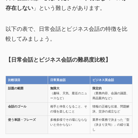
存在しない
」という難しさがあります。
以下の表で、日常会話とビジネス会話の特徴を比
較してみましょう。
【日常会話とビジネス会話の難易度比較】
比較項目
日常英会話
ビジネス英会話
話題の範囲
無限大
限定的
（趣味、天気、最近のニュ
（業務内容、会議の議題、
ースなど）
商品案内など）
会話のゴール
相手と仲良くなること、そ
情報の正確な伝達、問題解
の場を楽しむこと
決、交渉の成立など
使う単語・フレーズ
多種多様でその場にならな
業界や業務で決まった「型
いと分からない
（決まり文句）」の繰り返
し