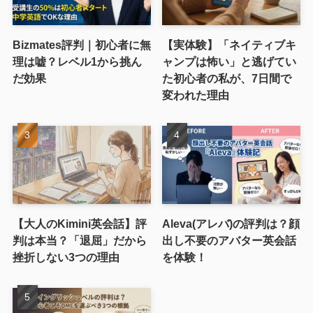
Bizmates評判｜初心者に無
【実体験】「ネイティブキ
理は嘘？レベル1から挑ん
ャンプは怖い」と逃げてい
だ効果
た初心者の私が、7日間で
変われた理由
【大人のKimini英会話】評
Aleva(アレバ)の評判は？顔
判は本当？「退屈」だから
出し不要のアバター英会話
挫折しない3つの理由
を体験！