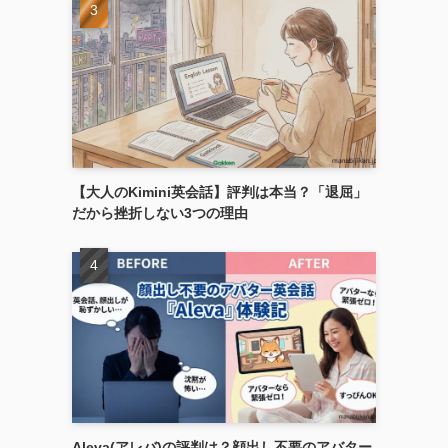
【大人のKimini英会話】評判は本当？「退屈」
だから挫折しない3つの理由
Aleva(アレバ)の評判は？顔出し不要のアバター